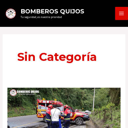
Ir
MA
BOMBEROS QUIJOS
al
Tu seguridad, es nuestra prioridad
ME
contenido
Sin Categoría
Accidente
de
Tránsito.