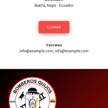
*
Baeza, Napo - Ecuador
LLAMAR
Correos
info@example.com, info@example.com