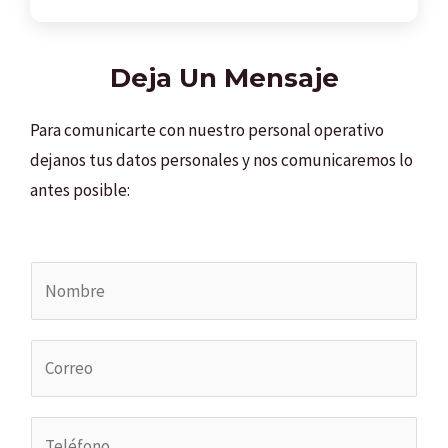
Deja Un Mensaje
Para comunicarte con nuestro personal operativo
dejanos tus datos personales y nos comunicaremos lo
antes posible:
N
o
m
C
b
o
r
r
e
T
r