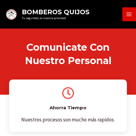
Ir
MA
BOMBEROS QUIJOS
al
Tu seguridad, es nuestra prioridad
ME
contenido
Comunicate Con
Nuestro Personal
Ahorra Tiempo
Nuestros procesos son mucho más rapidos.