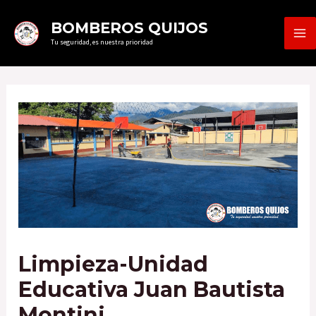
Ir
MA
BOMBEROS QUIJOS
al
Tu seguridad, es nuestra prioridad
ME
contenido
Limpieza-Unidad
Educativa Juan Bautista
Montini.