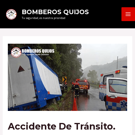
Ir
MA
BOMBEROS QUIJOS
al
Tu seguridad, es nuestra prioridad
ME
contenido
Accidente De Tránsito.