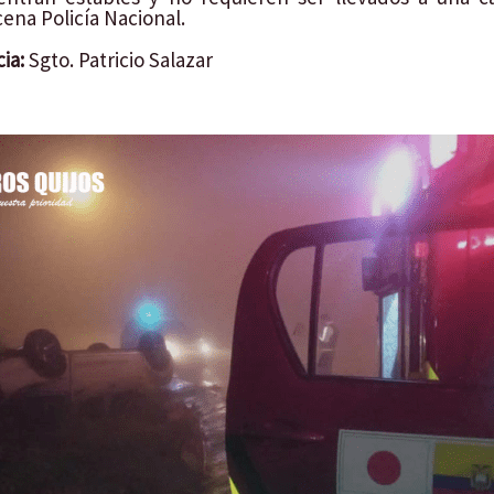
ena Policía Nacional.
ia:
Sgto. Patricio Salazar