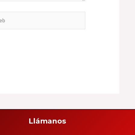
b
Llámanos