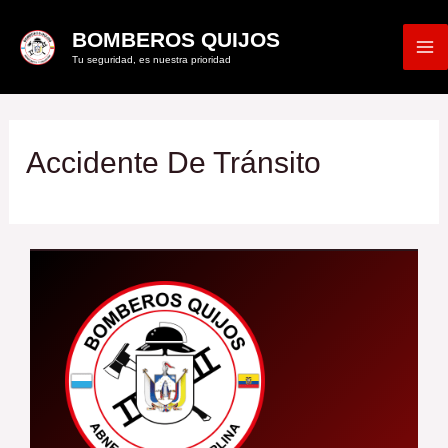
Ir
M
BOMBEROS QUIJOS
al
Tu seguridad, es nuestra prioridad
M
contenido
Accidente De Tránsito