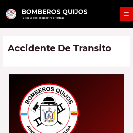
Ir
MA
BOMBEROS QUIJOS
al
Tu seguridad, es nuestra prioridad
ME
contenido
Accidente De Transito